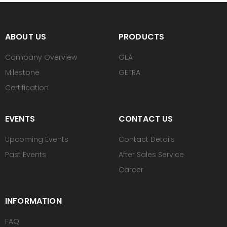
ABOUT US
PRODUCTS
Company Overview
GEA
Milestone
GETRA
Certification
EVENTS
CONTACT US
Upcoming Events
Contact Details
Past Events
After Sales Service
Career
INFORMATION
FAQ