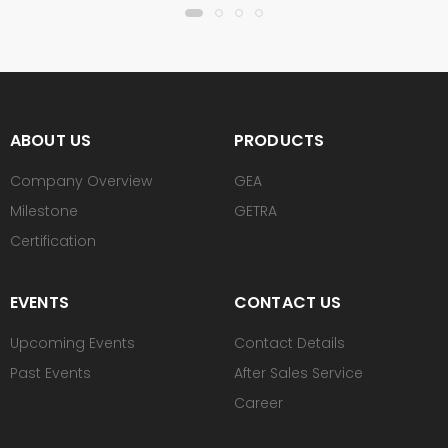
ABOUT US
PRODUCTS
Company Overview
GEA
Milestone
GETRA
Certification
EVENTS
CONTACT US
Upcoming Events
Contact Details
Past Events
After Sales Service
Career