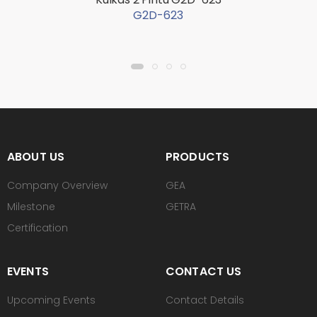
G2D-623
ABOUT US
PRODUCTS
Company Overview
GEA
Milestone
GETRA
Certification
EVENTS
CONTACT US
Upcoming Events
Contact Details